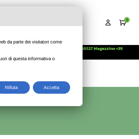
0
 web da parte dei visitatori come
Info +39 3396268527 Magazzino +39
CONTATTI
344 2638509
uori di questa informativa o
Rifiuta
Accetta