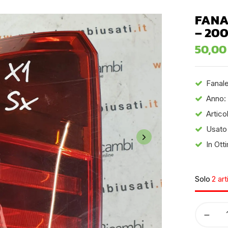
FANA
– 20
50,0
Fanal
Anno:
Artico
Usato
In Ott
Solo
2 art