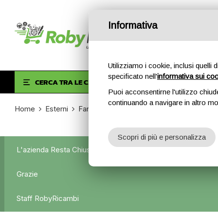
Informativa
Utilizziamo i cookie, inclusi quelli 
specificato nell'
informativa sui co
HOM
CERCA TRA LE CATEGORIE
Puoi acconsentirne l'utilizzo chiud
continuando a navigare in altro m
Home
Esterni
Fanali posteriori
Fanale Posteriore Sini
Scopri di più e personalizza
L'azienda Resta Chiusa Dal 5.08 Al 31.08 Qualsiasi Ordine Ve
Grazie
Staff RobyRicambi