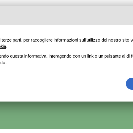
Tutte le categorie
di terze parti, per raccogliere informazioni sull’utilizzo del nostro sito
okie
.
E
CHI SIAMO
RICAMBI
AUTO
ACCESSORI
GOMME
endo questa informativa, interagendo con un link o un pulsante al di f
odo.
stro x BMW X1 – 2008
rrà Accettato Ma La Spedizione Ripartirà Dal 1 Settembre.