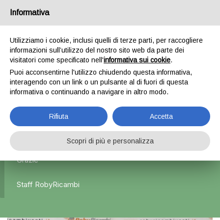
Informativa
0
Utilizziamo i cookie, inclusi quelli di terze parti, per raccogliere
informazioni sull’utilizzo del nostro sito web da parte dei
Home
Esterni
Fanali posteriori
Fanale Posteriore
visitatori come specificato nell'
informativa sui cookie
.
Sinistro x Audi A3 8P1 – 2006
Puoi acconsentirne l'utilizzo chiudendo questa informativa,
interagendo con un link o un pulsante al di fuori di questa
informativa o continuando a navigare in altro modo.
L'azienda Resta Chiusa Dal 5.08 Al 31.08 Qualsiasi
Rifiuta
Accetta
Ordine Verrà Accettato Ma La Spedizione Ripartirà Dal 1
Settembre.
Scopri di più e personalizza
Grazie
Staff RobyRicambi