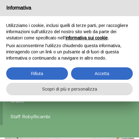
Informativa
0
Utilizziamo i cookie, inclusi quelli di terze parti, per raccogliere
informazioni sull’utilizzo del nostro sito web da parte dei
Home
Esterni
Fanali posteriori
Fanale Posteriore
visitatori come specificato nell'
informativa sui cookie
.
Sinistro Interno x Renault Clio 4
Puoi acconsentirne l'utilizzo chiudendo questa informativa,
interagendo con un link o un pulsante al di fuori di questa
informativa o continuando a navigare in altro modo.
L'azienda Resta Chiusa Dal 5.08 Al 31.08 Qualsiasi
Rifiuta
Accetta
Ordine Verrà Accettato Ma La Spedizione Ripartirà Dal 1
Settembre.
Scopri di più e personalizza
Grazie
Staff RobyRicambi