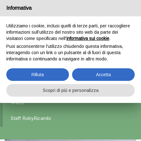
Informativa
0
Utilizziamo i cookie, inclusi quelli di terze parti, per raccogliere
informazioni sull’utilizzo del nostro sito web da parte dei
Home
Esterni
Fanali posteriori
Fanale Posteriore
visitatori come specificato nell'
informativa sui cookie
.
Sinistro BMW Serie 3 E46 – 1998/2001
Puoi acconsentirne l'utilizzo chiudendo questa informativa,
interagendo con un link o un pulsante al di fuori di questa
informativa o continuando a navigare in altro modo.
L'azienda Resta Chiusa Dal 5.08 Al 31.08 Qualsiasi
Rifiuta
Accetta
Ordine Verrà Accettato Ma La Spedizione Ripartirà Dal 1
Settembre.
Scopri di più e personalizza
Grazie
Staff RobyRicambi