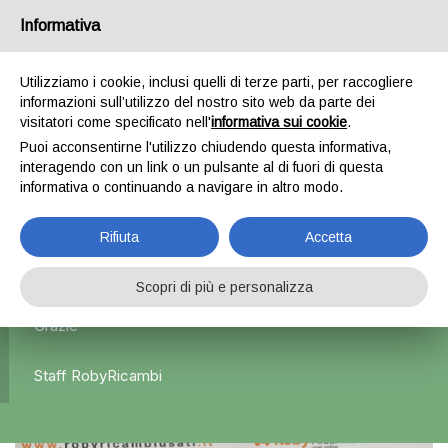
Informativa
0
Utilizziamo i cookie, inclusi quelli di terze parti, per raccogliere
informazioni sull’utilizzo del nostro sito web da parte dei
Home
Esterni
Fanali posteriori
Fanale Posteriore
visitatori come specificato nell'
informativa sui cookie
.
Interno Sinistro Audi A3 / 3porte – 2012/2016
Puoi acconsentirne l'utilizzo chiudendo questa informativa,
interagendo con un link o un pulsante al di fuori di questa
informativa o continuando a navigare in altro modo.
L'azienda Resta Chiusa Dal 5.08 Al 31.08 Qualsiasi
Rifiuta
Accetta
Ordine Verrà Accettato Ma La Spedizione Ripartirà Dal 1
Settembre.
Scopri di più e personalizza
Grazie
Staff RobyRicambi