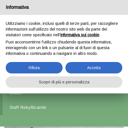
Informativa
0
Utilizziamo i cookie, inclusi quelli di terze parti, per raccogliere
informazioni sull’utilizzo del nostro sito web da parte dei
Home
Esterni
Fanali posteriori
Fanale Posteriore
visitatori come specificato nell'
informativa sui cookie
.
Destro x Mini Cooper – 2010
Puoi acconsentirne l'utilizzo chiudendo questa informativa,
interagendo con un link o un pulsante al di fuori di questa
informativa o continuando a navigare in altro modo.
L'azienda Resta Chiusa Dal 5.08 Al 31.08 Qualsiasi
Rifiuta
Accetta
Ordine Verrà Accettato Ma La Spedizione Ripartirà Dal 1
Settembre.
Scopri di più e personalizza
Grazie
Staff RobyRicambi