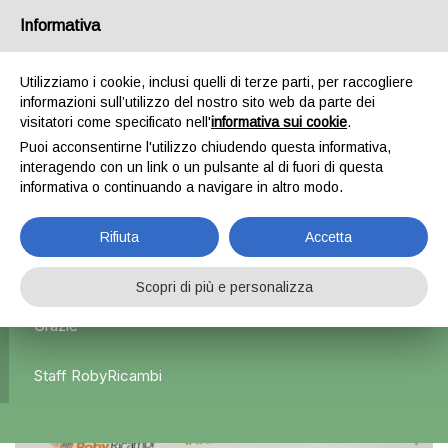
Informativa
0
Utilizziamo i cookie, inclusi quelli di terze parti, per raccogliere
informazioni sull’utilizzo del nostro sito web da parte dei
Home
Esterni
Fanali posteriori
Fanale Posteriore
visitatori come specificato nell'
informativa sui cookie
.
Destro x Mercedes GLK – 2008/2012
Puoi acconsentirne l'utilizzo chiudendo questa informativa,
interagendo con un link o un pulsante al di fuori di questa
informativa o continuando a navigare in altro modo.
L'azienda Resta Chiusa Dal 5.08 Al 31.08 Qualsiasi
Rifiuta
Accetta
Ordine Verrà Accettato Ma La Spedizione Ripartirà Dal 1
Settembre.
Scopri di più e personalizza
Grazie
Staff RobyRicambi