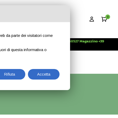
0
 web da parte dei visitatori come
Info +39 3396268527 Magazzino +39
CONTATTI
344 2638509
uori di questa informativa o
Rifiuta
Accetta