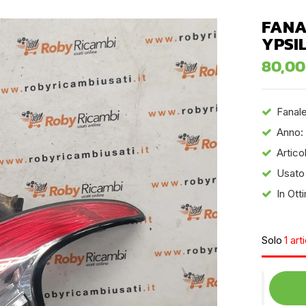
FANA
YPSIL
80,0
Fanale
Anno:
Artico
Usato
In Ot
Solo
1 art