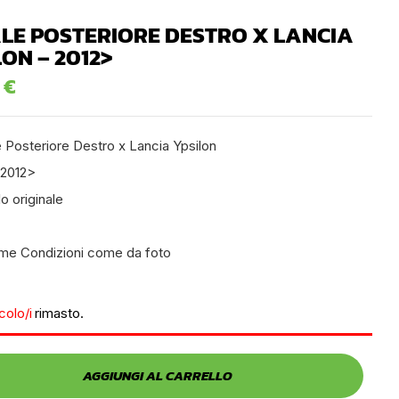
LE POSTERIORE DESTRO X LANCIA
ON – 2012>
0
€
 Posteriore Destro x Lancia Ypsilon
 2012>
lo originale
time Condizioni come da foto
icolo/i
rimasto.
AGGIUNGI AL CARRELLO