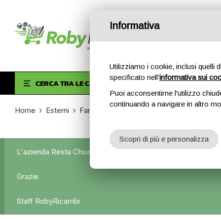
Informativa
Utilizziamo i cookie, inclusi quelli 
specificato nell'
informativa sui co
HOM
CERCA TRA LE CATEGORIE
Puoi acconsentirne l'utilizzo chiud
continuando a navigare in altro m
Home
Esterni
Fanali posteriori
Fanale Posteriore Dest
Scopri di più e personalizza
L'azienda Resta Chiusa Dal 5.08 Al 31.08 Qualsiasi Ordine Ve
Grazie
Staff RobyRicambi