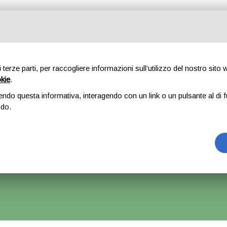
Tutte le categorie
di terze parti, per raccogliere informazioni sull’utilizzo del nostro sito
okie
.
E
CHI SIAMO
RICAMBI
AUTO
ACCESSORI
GOMME
endo questa informativa, interagendo con un link o un pulsante al di f
odo.
ro x Lancia Ypsilon – 2012>
rrà Accettato Ma La Spedizione Ripartirà Dal 1 Settembre.