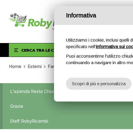
Informativa
Utilizziamo i cookie, inclusi quelli 
specificato nell'
informativa sui co
HOM
CERCA TRA LE CATEGORIE
Puoi acconsentirne l'utilizzo chiud
continuando a navigare in altro m
Home
Esterni
Fanali anteriori
Fanale Posteriore Destr
Scopri di più e personalizza
L'azienda Resta Chiusa Dal 5.08 Al 31.08 Qualsiasi Ordine Ve
Grazie
Staff RobyRicambi