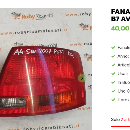
FANA
B7 A
40,0
Fanal
Anno:
Articol
Usati
In Bu
Uno Co
Il pre
Solo
2 art