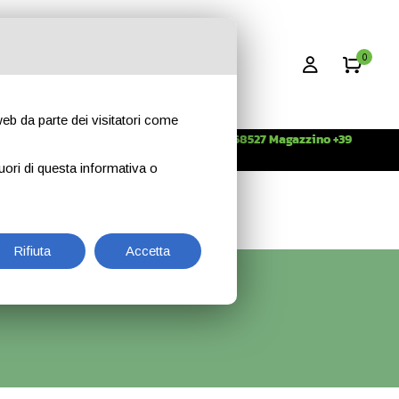
0
 web da parte dei visitatori come
Info +39 3396268527 Magazzino +39
CONTATTI
344 2638509
uori di questa informativa o
Rifiuta
Accetta