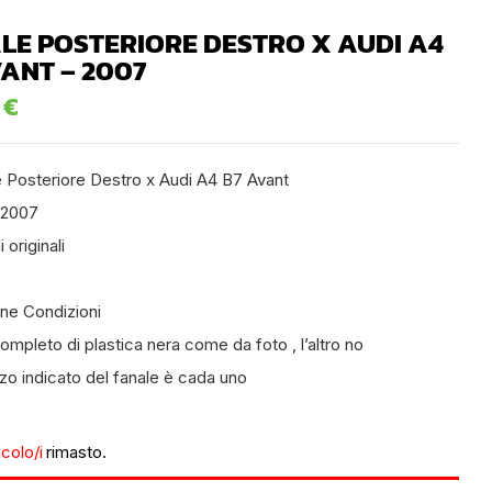
LE POSTERIORE DESTRO X AUDI A4
VANT – 2007
0
€
e Posteriore Destro x Audi A4 B7 Avant
 2007
i originali
one Condizioni
mpleto di plastica nera come da foto , l’altro no
zzo indicato del fanale è cada uno
icolo/i
rimasto.