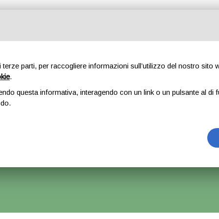
Tutte le categorie
di terze parti, per raccogliere informazioni sull’utilizzo del nostro sito
okie
.
E
CHI SIAMO
RICAMBI
AUTO
ACCESSORI
GOMME
endo questa informativa, interagendo con un link o un pulsante al di f
odo.
o x Audi A4 B7 Avant – 2007
rrà Accettato Ma La Spedizione Ripartirà Dal 1 Settembre.