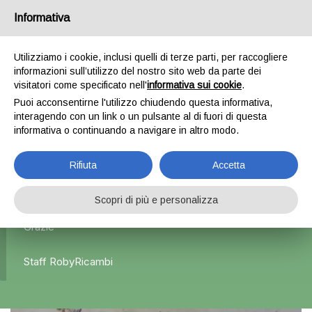
Informativa
0
Utilizziamo i cookie, inclusi quelli di terze parti, per raccogliere
informazioni sull’utilizzo del nostro sito web da parte dei
Home
Interni
Airbag sedile
Airbag sedile sinistro –
visitatori come specificato nell'
informativa sui cookie
.
BMW X5
Puoi acconsentirne l'utilizzo chiudendo questa informativa,
interagendo con un link o un pulsante al di fuori di questa
informativa o continuando a navigare in altro modo.
L'azienda Resta Chiusa Dal 5.08 Al 31.08 Qualsiasi
Rifiuta
Accetta
Ordine Verrà Accettato Ma La Spedizione Ripartirà Dal 1
Settembre.
Scopri di più e personalizza
Grazie
Staff RobyRicambi