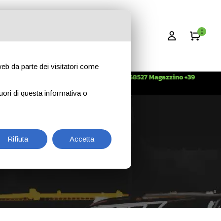
0
 web da parte dei visitatori come
Info +39 3396268527 Magazzino +39
CONTATTI
344 2638509
uori di questa informativa o
Rifiuta
Accetta