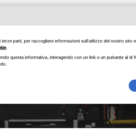
Tutte le categorie
di terze parti, per raccogliere informazioni sull’utilizzo del nostro sito
okie
.
E
CHI SIAMO
RICAMBI
AUTO
ACCESSORI
GOMME
endo questa informativa, interagendo con un link o un pulsante al di f
odo.
YARIS 3 SERIE
Home
Prodotto Modello
Yaris 3 serie