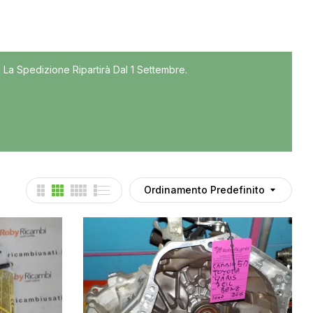
Tutti
 La Spedizione Ripartirà Dal 1 Settembre.
Accessori
Auto usate
Cruscotto
Culla
Esterni
Gomme
Ordinamento Predefinito
Interni
Maniglie
Noleggio
Parti meccaniche
Ponte
Spray Deghiacciante