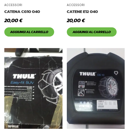
Tetto Auto
ACCESSORI
ACCESSORI
CATENA CG10 040
CATENE E12 040
20,00
€
20,00
€
AGGIUNGI AL CARRELLO
AGGIUNGI AL CARRELLO