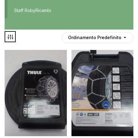
Accessori
Staff RobyRicambi
Auto usate
Cruscotto
Culla
Ordinamento Predefinito
Esterni
Gomme
Interni
Maniglie
Disponibile
Noleggio
In offerta
Parti meccaniche
Ponte
Spray
Deghiacciante