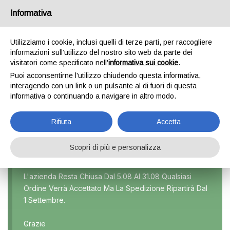
Informativa
0
Utilizziamo i cookie, inclusi quelli di terze parti, per raccogliere
informazioni sull’utilizzo del nostro sito web da parte dei
visitatori come specificato nell'
informativa sui cookie
.
TUAREG
Puoi acconsentirne l'utilizzo chiudendo questa informativa,
interagendo con un link o un pulsante al di fuori di questa
Home
Prodotto Modello
Tuareg
informativa o continuando a navigare in altro modo.
Rifiuta
Accetta
Scopri di più e personalizza
Marca
L'azienda Resta Chiusa Dal 5.08 Al 31.08 Qualsiasi
Ordine Verrà Accettato Ma La Spedizione Ripartirà Dal
Modello
1 Settembre.
Tutti
Grazie