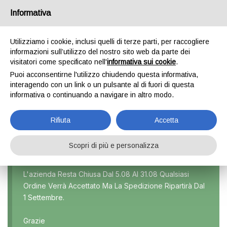
Informativa
0
Utilizziamo i cookie, inclusi quelli di terze parti, per raccogliere
informazioni sull’utilizzo del nostro sito web da parte dei
visitatori come specificato nell'
informativa sui cookie
.
SPORTAGE 2 SERIE
Puoi acconsentirne l'utilizzo chiudendo questa informativa,
interagendo con un link o un pulsante al di fuori di questa
Home
Prodotto Modello
Sportage 2 serie
informativa o continuando a navigare in altro modo.
Rifiuta
Accetta
Scopri di più e personalizza
Marca
L'azienda Resta Chiusa Dal 5.08 Al 31.08 Qualsiasi
Ordine Verrà Accettato Ma La Spedizione Ripartirà Dal
Modello
1 Settembre.
Tutti
Grazie