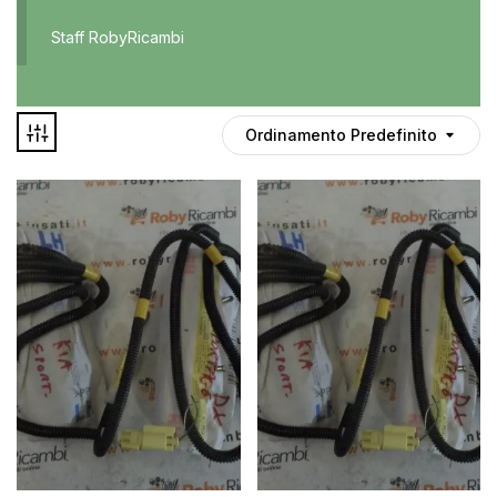
Accessori
Staff RobyRicambi
Auto usate
Cruscotto
Culla
Ordinamento Predefinito
Esterni
Gomme
Interni
Maniglie
Disponibile
Noleggio
In offerta
Parti meccaniche
Ponte
Spray
Deghiacciante