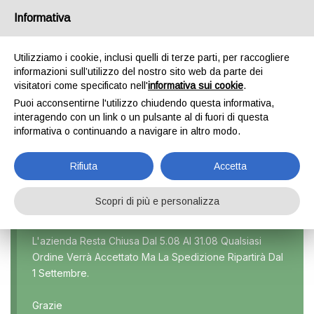
Informativa
0
Utilizziamo i cookie, inclusi quelli di terze parti, per raccogliere
informazioni sull’utilizzo del nostro sito web da parte dei
visitatori come specificato nell'
informativa sui cookie
.
SOUL 2 SERIE
Puoi acconsentirne l'utilizzo chiudendo questa informativa,
interagendo con un link o un pulsante al di fuori di questa
Home
Prodotto Modello
Soul 2 serie
informativa o continuando a navigare in altro modo.
Rifiuta
Accetta
Scopri di più e personalizza
Marca
L'azienda Resta Chiusa Dal 5.08 Al 31.08 Qualsiasi
Ordine Verrà Accettato Ma La Spedizione Ripartirà Dal
Modello
1 Settembre.
Tutti
Grazie