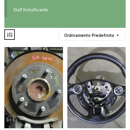
Accessori
Staff RobyRicambi
Auto usate
Cruscotto
Culla
Ordinamento Predefinito
Esterni
Gomme
Interni
Maniglie
Disponibile
Noleggio
In offerta
Parti meccaniche
Ponte
Spray
Deghiacciante