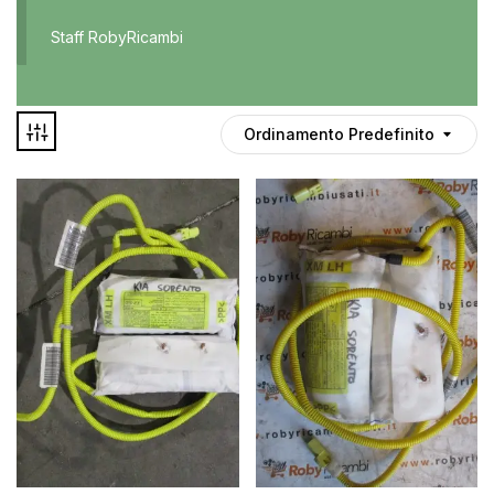
Accessori
Staff RobyRicambi
Auto usate
Cruscotto
Culla
Ordinamento Predefinito
Esterni
Gomme
Interni
Maniglie
Disponibile
Noleggio
In offerta
Parti meccaniche
Ponte
Spray
Deghiacciante