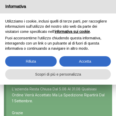
Informativa
0
Utilizziamo i cookie, inclusi quelli di terze parti, per raccogliere
informazioni sull’utilizzo del nostro sito web da parte dei
visitatori come specificato nell'
informativa sui cookie
.
SORENTO 2 SERIE
Puoi acconsentirne l'utilizzo chiudendo questa informativa,
interagendo con un link o un pulsante al di fuori di questa
Home
Prodotto Modello
Sorento 2 serie
informativa o continuando a navigare in altro modo.
Rifiuta
Accetta
Scopri di più e personalizza
Marca
L'azienda Resta Chiusa Dal 5.08 Al 31.08 Qualsiasi
Ordine Verrà Accettato Ma La Spedizione Ripartirà Dal
Modello
1 Settembre.
Tutti
Grazie