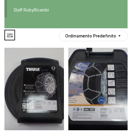
Accessori
Staff RobyRicambi
Auto usate
Cruscotto
Culla
Ordinamento Predefinito
Esterni
Gomme
Interni
Maniglie
Disponibile
Noleggio
In offerta
Parti meccaniche
Ponte
Spray
Deghiacciante