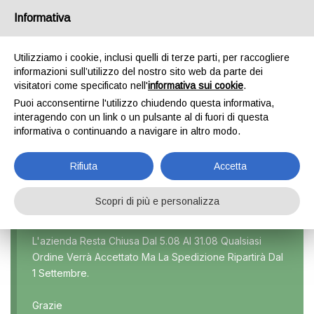
Informativa
0
Utilizziamo i cookie, inclusi quelli di terze parti, per raccogliere
informazioni sull’utilizzo del nostro sito web da parte dei
visitatori come specificato nell'
informativa sui cookie
.
SHARAN
Puoi acconsentirne l'utilizzo chiudendo questa informativa,
interagendo con un link o un pulsante al di fuori di questa
Home
Prodotto Modello
Sharan
informativa o continuando a navigare in altro modo.
Rifiuta
Accetta
Scopri di più e personalizza
Marca
L'azienda Resta Chiusa Dal 5.08 Al 31.08 Qualsiasi
Ordine Verrà Accettato Ma La Spedizione Ripartirà Dal
Modello
1 Settembre.
Tutti
Grazie