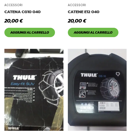
Tetto Auto
ACCESSORI
ACCESSORI
CATENA CG10 040
CATENE E12 040
20,00
€
20,00
€
AGGIUNGI AL CARRELLO
AGGIUNGI AL CARRELLO