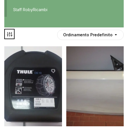
Accessori
Staff RobyRicambi
Auto usate
Cruscotto
Culla
Ordinamento Predefinito
Esterni
Gomme
Interni
Maniglie
Disponibile
Noleggio
In offerta
Parti meccaniche
Ponte
Spray
Deghiacciante