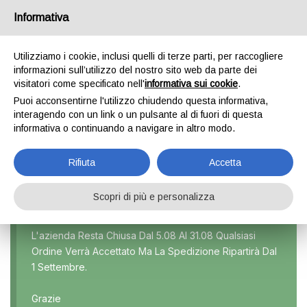
Informativa
0
Utilizziamo i cookie, inclusi quelli di terze parti, per raccogliere
informazioni sull’utilizzo del nostro sito web da parte dei
visitatori come specificato nell'
informativa sui cookie
.
SERIE 1 COUPÈ
Puoi acconsentirne l'utilizzo chiudendo questa informativa,
interagendo con un link o un pulsante al di fuori di questa
Home
Prodotto Modello
Serie 1 coupè
informativa o continuando a navigare in altro modo.
Rifiuta
Accetta
Scopri di più e personalizza
Marca
L'azienda Resta Chiusa Dal 5.08 Al 31.08 Qualsiasi
Ordine Verrà Accettato Ma La Spedizione Ripartirà Dal
Modello
1 Settembre.
Tutti
Grazie