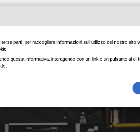
Tutte le categorie
di terze parti, per raccogliere informazioni sull’utilizzo del nostro sito
okie
.
E
CHI SIAMO
RICAMBI
AUTO
ACCESSORI
GOMME
endo questa informativa, interagendo con un link o un pulsante al di f
odo.
Q7
Home
Prodotto Modello
Q7