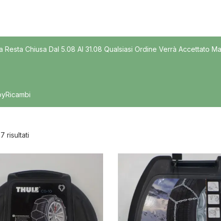
Modello
a Resta Chiusa Dal 5.08 Al 31.08 Qualsiasi Ordine Verrà Accettato Ma
byRicambi
 7 risultati
nibile
In offerta