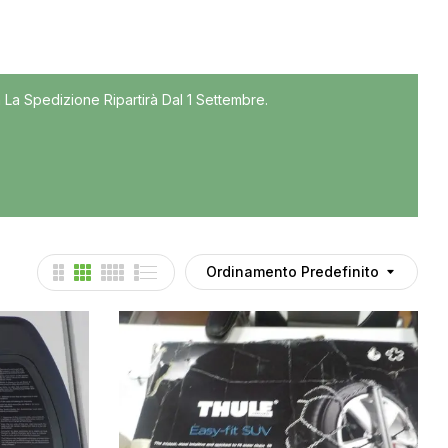
Tutti
 La Spedizione Ripartirà Dal 1 Settembre.
Accessori
Auto usate
Cruscotto
Culla
Esterni
Gomme
Ordinamento Predefinito
Interni
Maniglie
Noleggio
Parti meccaniche
Ponte
Spray Deghiacciante