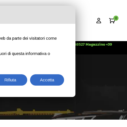
0
 web da parte dei visitatori come
Info +39 3396268527 Magazzino +39
CONTATTI
344 2638509
uori di questa informativa o
Rifiuta
Accetta