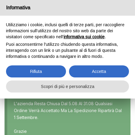
Informativa
0
Utilizziamo i cookie, inclusi quelli di terze parti, per raccogliere
informazioni sull’utilizzo del nostro sito web da parte dei
visitatori come specificato nell'
informativa sui cookie
.
MOKKA 1 SERIE
Puoi acconsentirne l'utilizzo chiudendo questa informativa,
interagendo con un link o un pulsante al di fuori di questa
Home
Prodotto Modello
Mokka 1 serie
informativa o continuando a navigare in altro modo.
Rifiuta
Accetta
Scopri di più e personalizza
Marca
L'azienda Resta Chiusa Dal 5.08 Al 31.08 Qualsiasi
Ordine Verrà Accettato Ma La Spedizione Ripartirà Dal
Modello
1 Settembre.
Tutti
Grazie