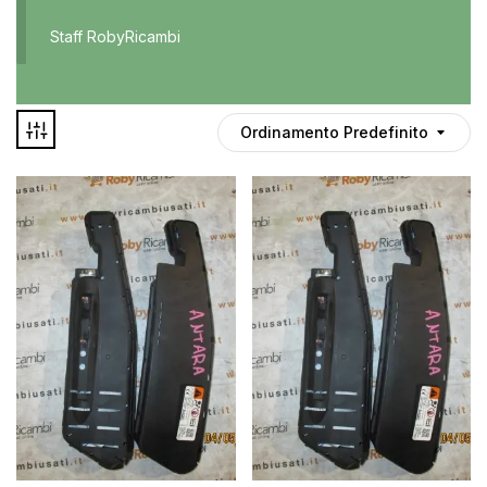
Accessori
Staff RobyRicambi
Auto usate
Cruscotto
Culla
Ordinamento Predefinito
Esterni
Gomme
Interni
Maniglie
Disponibile
Noleggio
In offerta
Parti meccaniche
Ponte
Spray
Deghiacciante