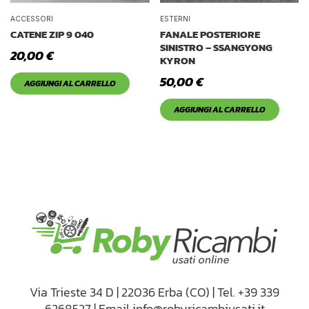
ACCESSORI
ESTERNI
CATENE ZIP 9 040
FANALE POSTERIORE
SINISTRO – SSANGYONG
20,00
€
KYRON
50,00
€
AGGIUNGI AL CARRELLO
AGGIUNGI AL CARRELLO
Via Trieste 34 D | 22036 Erba (CO) | Tel. +39 339
6268527 | Email info@robyricambiusati.it