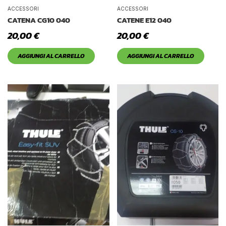
Tetto Auto
ACCESSORI
ACCESSORI
CATENA CG10 040
CATENE E12 040
20,00
€
20,00
€
AGGIUNGI AL CARRELLO
AGGIUNGI AL CARRELLO