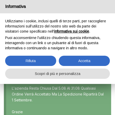
Informativa
0
Utilizziamo i cookie, inclusi quelli di terze parti, per raccogliere
informazioni sull’utilizzo del nostro sito web da parte dei
visitatori come specificato nell'
informativa sui cookie
.
KYRON
Puoi acconsentirne l'utilizzo chiudendo questa informativa,
interagendo con un link o un pulsante al di fuori di questa
Home
Prodotto Modello
Kyron
informativa o continuando a navigare in altro modo.
Rifiuta
Accetta
Scopri di più e personalizza
Marca
L'azienda Resta Chiusa Dal 5.08 Al 31.08 Qualsiasi
Ordine Verrà Accettato Ma La Spedizione Ripartirà Dal
Modello
1 Settembre.
Tutti
Grazie