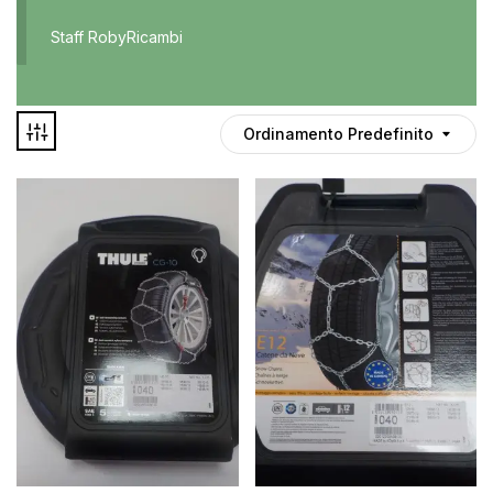
Accessori
Staff RobyRicambi
Auto usate
Cruscotto
Culla
Ordinamento Predefinito
Esterni
Gomme
Interni
Maniglie
Disponibile
Noleggio
In offerta
Parti meccaniche
Ponte
Spray
Deghiacciante