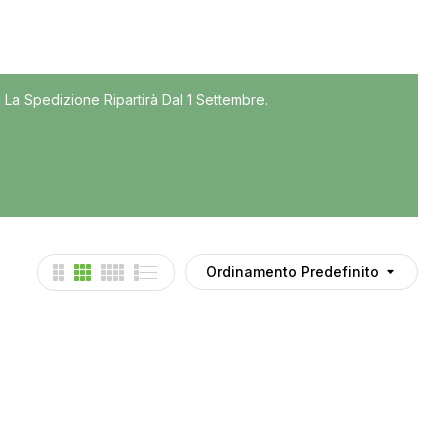
Tutti
 La Spedizione Ripartirà Dal 1 Settembre.
Accessori
Auto usate
Cruscotto
Culla
Esterni
Gomme
Ordinamento Predefinito
Interni
Maniglie
Noleggio
Parti meccaniche
Ponte
Spray Deghiacciante