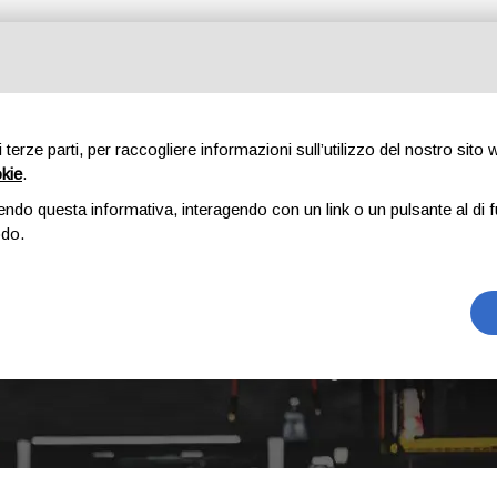
Tutte le categorie
di terze parti, per raccogliere informazioni sull’utilizzo del nostro sito
okie
.
E
CHI SIAMO
RICAMBI
AUTO
ACCESSORI
GOMME
endo questa informativa, interagendo con un link o un pulsante al di f
odo.
KANGOO 2 SERIE
Home
Prodotto Modello
Kangoo 2 serie