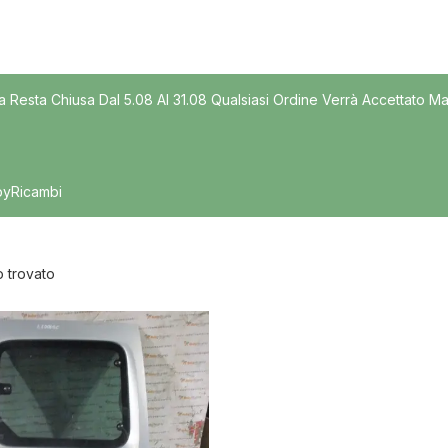
Modello
a Resta Chiusa Dal 5.08 Al 31.08 Qualsiasi Ordine Verrà Accettato Ma
byRicambi
o trovato
nibile
In offerta