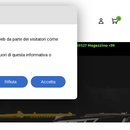
0
 web da parte dei visitatori come
Info +39 3396268527 Magazzino +39
CONTATTI
344 2638509
uori di questa informativa o
Rifiuta
Accetta