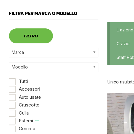
FILTRA PER MARCA O MODELLO
Marca
L'aziend
FILTRO
Grazie
Marca
Staff Ro
Modello
Tutti
Unico risultat
Accessori
Auto usate
Dispo
Cruscotto
Culla
Esterni
Gomme