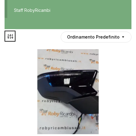
Accessori
Staff RobyRicambi
Auto usate
Cruscotto
Culla
Ordinamento Predefinito
Esterni
Gomme
Interni
Maniglie
Disponibile
Noleggio
In offerta
Parti meccaniche
Ponte
Spray
Deghiacciante