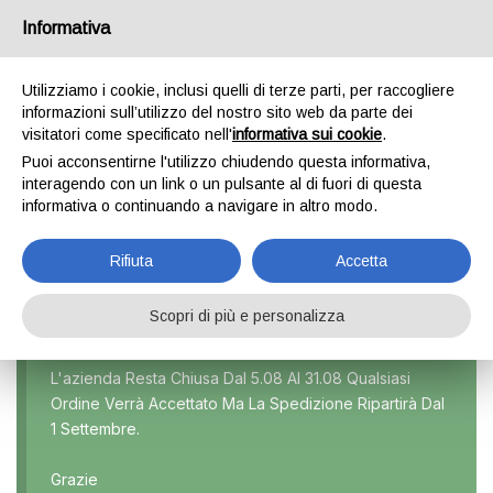
Informativa
0
Utilizziamo i cookie, inclusi quelli di terze parti, per raccogliere
informazioni sull’utilizzo del nostro sito web da parte dei
visitatori come specificato nell'
informativa sui cookie
.
IBIZA NEW
Puoi acconsentirne l'utilizzo chiudendo questa informativa,
interagendo con un link o un pulsante al di fuori di questa
Home
Prodotto Modello
Ibiza new
informativa o continuando a navigare in altro modo.
Rifiuta
Accetta
Scopri di più e personalizza
Marca
L'azienda Resta Chiusa Dal 5.08 Al 31.08 Qualsiasi
Ordine Verrà Accettato Ma La Spedizione Ripartirà Dal
Modello
1 Settembre.
Tutti
Grazie