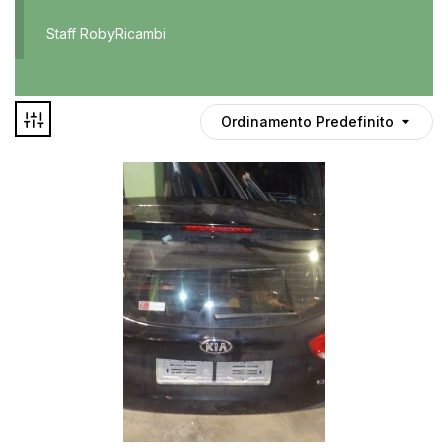
Accessori
Staff RobyRicambi
Auto usate
Cruscotto
Culla
Ordinamento Predefinito
Esterni
Gomme
Interni
Maniglie
Disponibile
Noleggio
In offerta
Parti meccaniche
Ponte
Spray
Deghiacciante