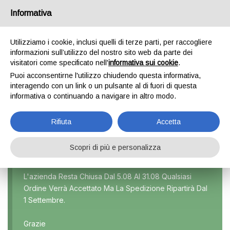
Informativa
0
Utilizziamo i cookie, inclusi quelli di terze parti, per raccogliere
informazioni sull’utilizzo del nostro sito web da parte dei
visitatori come specificato nell'
informativa sui cookie
.
CARENS
Puoi acconsentirne l'utilizzo chiudendo questa informativa,
interagendo con un link o un pulsante al di fuori di questa
Home
Prodotto Modello
Carens
informativa o continuando a navigare in altro modo.
Rifiuta
Accetta
Scopri di più e personalizza
Marca
L'azienda Resta Chiusa Dal 5.08 Al 31.08 Qualsiasi
Ordine Verrà Accettato Ma La Spedizione Ripartirà Dal
Modello
1 Settembre.
Tutti
Grazie