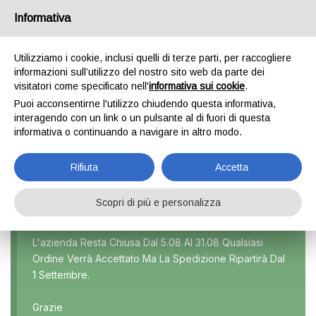
Informativa
0
Utilizziamo i cookie, inclusi quelli di terze parti, per raccogliere
informazioni sull’utilizzo del nostro sito web da parte dei
visitatori come specificato nell'
informativa sui cookie
.
BRAVO
Puoi acconsentirne l'utilizzo chiudendo questa informativa,
interagendo con un link o un pulsante al di fuori di questa
Home
Prodotto Modello
Bravo
informativa o continuando a navigare in altro modo.
Rifiuta
Accetta
Scopri di più e personalizza
Marca
L'azienda Resta Chiusa Dal 5.08 Al 31.08 Qualsiasi
Ordine Verrà Accettato Ma La Spedizione Ripartirà Dal
Modello
1 Settembre.
Tutti
Grazie