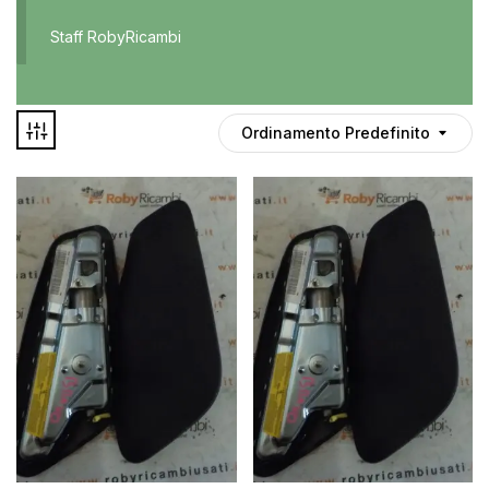
Accessori
Staff RobyRicambi
Auto usate
Cruscotto
Culla
Ordinamento Predefinito
Esterni
Gomme
Interni
Maniglie
Disponibile
Noleggio
In offerta
Parti meccaniche
Ponte
Spray
Deghiacciante