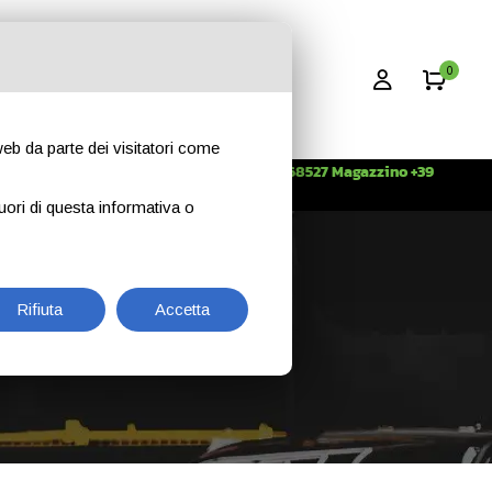
0
 web da parte dei visitatori come
Info +39 3396268527 Magazzino +39
CONTATTI
344 2638509
uori di questa informativa o
Rifiuta
Accetta