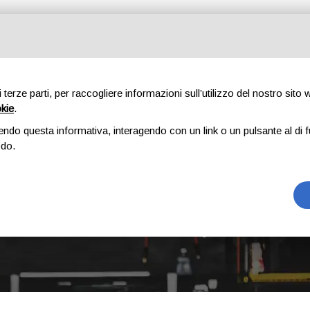
Tutte le categorie
di terze parti, per raccogliere informazioni sull’utilizzo del nostro sito
okie
.
E
CHI SIAMO
RICAMBI
AUTO
ACCESSORI
GOMME
endo questa informativa, interagendo con un link o un pulsante al di f
odo.
AGILA 2 SERIE
Home
Prodotto Modello
Agila 2 serie