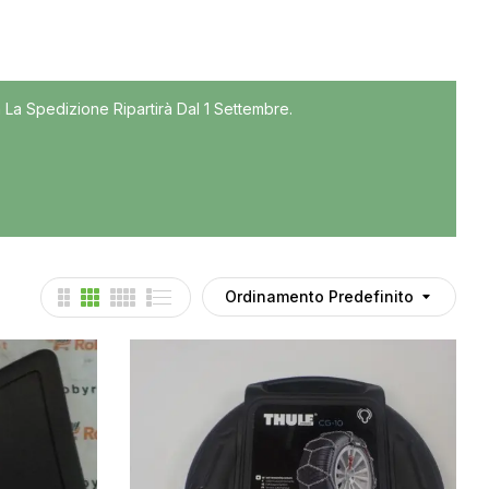
Tutti
 La Spedizione Ripartirà Dal 1 Settembre.
Accessori
Auto usate
Cruscotto
Culla
Esterni
Gomme
Ordinamento Predefinito
Interni
Maniglie
Noleggio
Parti meccaniche
Ponte
Spray Deghiacciante