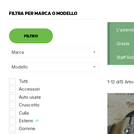
FILTRA PER MARCA O MODELLO
Marca
L'aziend
FILTRO
Grazie
Marca
Staff Ro
Modello
Tutti
1–12 di15 Artic
Accessori
Auto usate
Dispo
Cruscotto
Culla
Esterni
Gomme