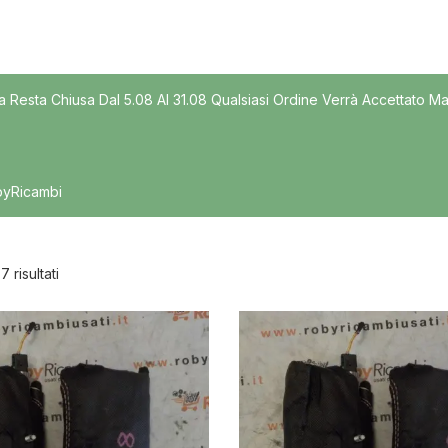
Modello
a Resta Chiusa Dal 5.08 Al 31.08 Qualsiasi Ordine Verrà Accettato Ma
byRicambi
 7 risultati
nibile
In offerta