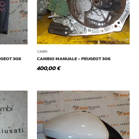
Tetto Auto
CAMBI
UGEOT 308
CAMBIO MANUALE – PEUGEOT 308
400,00
€