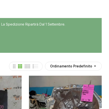
Tutti
 La Spedizione Ripartirà Dal 1 Settembre.
Accessori
Auto usate
Cruscotto
Culla
Esterni
Gomme
Ordinamento Predefinito
Interni
Maniglie
Noleggio
Parti meccaniche
Ponte
Spray Deghiacciante