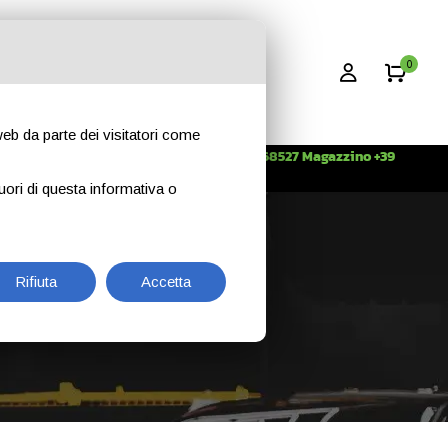
0
 web da parte dei visitatori come
Info +39 3396268527 Magazzino +39
CONTATTI
344 2638509
uori di questa informativa o
Rifiuta
Accetta