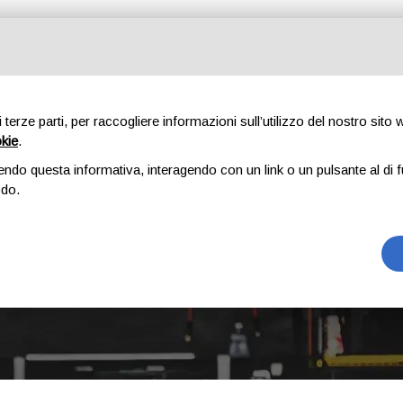
Tutte le categorie
di terze parti, per raccogliere informazioni sull’utilizzo del nostro sito
okie
.
E
CHI SIAMO
RICAMBI
AUTO
ACCESSORI
GOMME
endo questa informativa, interagendo con un link o un pulsante al di f
odo.
308 S.W. 2 SERIE
Home
Prodotto Modello
308 s.w. 2 serie