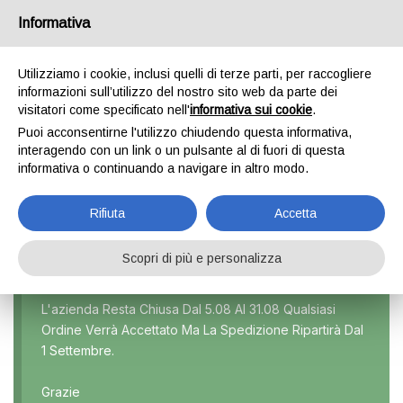
Informativa
0
Utilizziamo i cookie, inclusi quelli di terze parti, per raccogliere
informazioni sull’utilizzo del nostro sito web da parte dei
visitatori come specificato nell'
informativa sui cookie
.
2008
Puoi acconsentirne l'utilizzo chiudendo questa informativa,
interagendo con un link o un pulsante al di fuori di questa
Home
Prodotto Modello
2008
informativa o continuando a navigare in altro modo.
Rifiuta
Accetta
Scopri di più e personalizza
Marca
L'azienda Resta Chiusa Dal 5.08 Al 31.08 Qualsiasi
Ordine Verrà Accettato Ma La Spedizione Ripartirà Dal
Modello
1 Settembre.
Tutti
Grazie