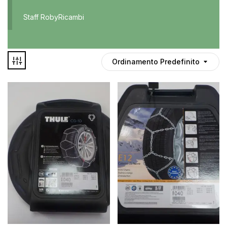
Accessori
Staff RobyRicambi
Auto usate
Cruscotto
Culla
Ordinamento Predefinito
Esterni
Gomme
Interni
Maniglie
Disponibile
Noleggio
In offerta
Parti meccaniche
Ponte
Spray
Deghiacciante