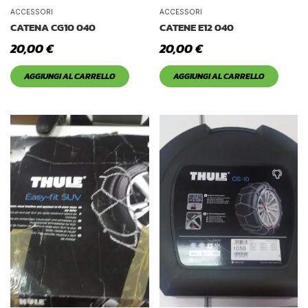
Tetto Auto
ACCESSORI
ACCESSORI
CATENA CG10 040
CATENE E12 040
20,00
€
20,00
€
AGGIUNGI AL CARRELLO
AGGIUNGI AL CARRELLO